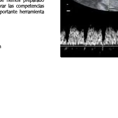
ue hemos preparado
rar las competencias
mportante herramienta
n