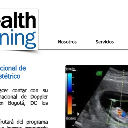
Nosotros
Servicios
cional de
tétrico
acer contar con su
rnacional de Doppler
 en Bogotá, DC los
rutará del programa